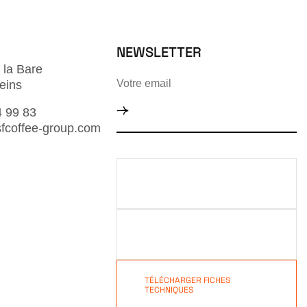
NEWSLETTER
 la Bare
eins
4 99 83
fcoffee-group.com
TÉLÉCHARGER NOTRE
CATALOGUE 2026
TÉLÉCHARGER NOTRE
CATALOGUE VEA & MR CAFE
TÉLÉCHARGER FICHES
TECHNIQUES