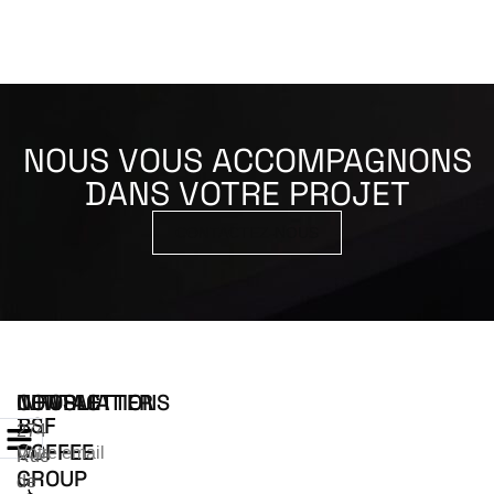
NOUS VOUS ACCOMPAGNONS
DANS VOTRE PROJET
CONTACTEZ-NOUS
INFORMATIONS
CONTACT
NEWSLETTER
BSF
274
COFFEE
Rue
GROUP
de