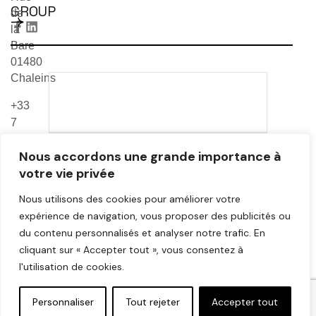
GROUP
de
la
Bare
01480
Chaleins
TÉLÉCHARGER NOTRE
+33
CATALOGUE 2026
7
69
TÉLÉCHARGER NOTRE
Nous accordons une grande importance à
24
CATALOGUE VEA & MR
votre vie privée
99
CAFE
83
Nous utilisons des cookies pour améliorer votre
contact@bsfcoffee-
expérience de navigation, vous proposer des publicités ou
group.com
du contenu personnalisés et analyser notre trafic. En
cliquant sur « Accepter tout », vous consentez à
TÉLÉCHARGER FICHES
l'utilisation de cookies.
TECHNIQUES
Personnaliser
Tout rejeter
Accepter tout
Création
Maison Léon
|
Mentions légales