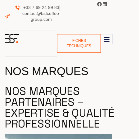
+33 7 69 24 99 83
contact@bsfcoffee-
group.com
FICHES
TECHNIQUES
NOS MARQUES
N
O
S
M
A
R
Q
U
E
S
P
A
R
T
E
N
A
I
R
E
S
–
E
X
P
E
R
T
I
S
E
&
Q
U
A
L
I
T
É
P
R
O
F
E
S
S
I
O
N
N
E
L
L
E