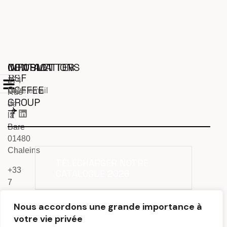
INFORMATIONS
CONTACT
NEWSLETTER
BSF
274
COFFEE
Rue
GROUP
de
la
Bare
01480
Chaleins
TÉLÉCHARGER NOTRE
+33
CATALOGUE 2026
7
69
Nous accordons une grande importance à
TÉLÉCHARGER NOTRE
24
CATALOGUE VEA & MR
votre vie privée
99