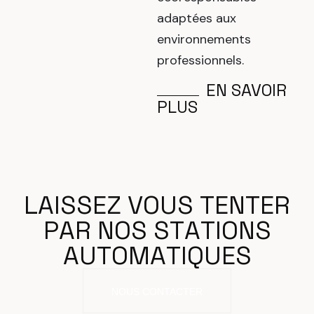
adaptées aux
environnements
professionnels.
EN SAVOIR
PLUS
L
A
I
S
S
E
Z
V
O
U
S
T
E
N
T
E
R
P
A
R
N
O
S
S
T
A
T
I
O
N
S
A
U
T
O
M
A
T
I
Q
U
E
S
NOUS CONTACTER