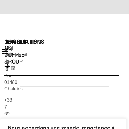
INFORMATIONS
CONTACT
NEWSLETTER
BSF
274
COFFEE
Rue
GROUP
de
la
Bare
01480
Chaleins
TÉLÉCHARGER NOTRE
+33
CATALOGUE 2026
7
69
TÉLÉCHARGER NOTRE
24
CATALOGUE VEA & MR
Nous accordons une grande importance à
99