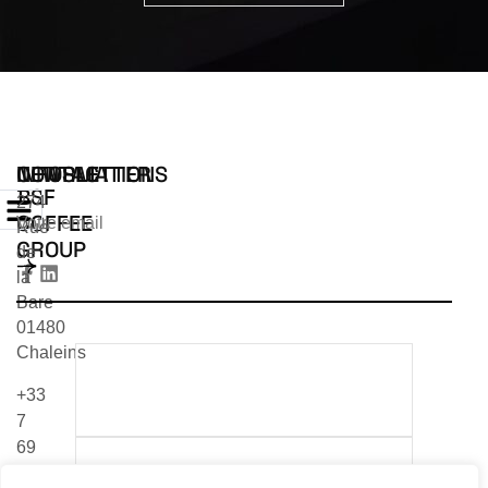
INFORMATIONS
CONTACT
NEWSLETTER
BSF
274
COFFEE
Rue
GROUP
de
la
Bare
01480
Chaleins
TÉLÉCHARGER NOTRE
+33
CATALOGUE 2026
7
69
TÉLÉCHARGER NOTRE
24