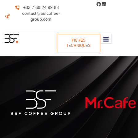
+33 7 69 24 99 83
contact@bsfcoffee-
group.com
FICHES
TECHNIQUES