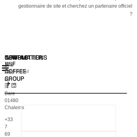
gestionnaire de site et cherchez un partenaire officiel
?
INFORMATIONS
CONTACT
NEWSLETTER
BSF
274
COFFEE
Rue
GROUP
de
la
Bare
01480
Chaleins
TÉLÉCHARGER NOTRE
+33
CATALOGUE 2026
7
69