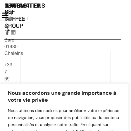
INFORMATIONS
CONTACT
NEWSLETTER
BSF
274
COFFEE
Rue
GROUP
de
la
Bare
01480
Chaleins
TÉLÉCHARGER NOTRE
+33
CATALOGUE 2026
7
69
TÉLÉCHARGER NOTRE
24
CATALOGUE VEA & MR
Nous accordons une grande importance à
99
CAFE
votre vie privée
83
contact@bsfcoffee-
Nous utilisons des cookies pour améliorer votre expérience
group.com
de navigation, vous proposer des publicités ou du contenu
personnalisés et analyser notre trafic. En cliquant sur